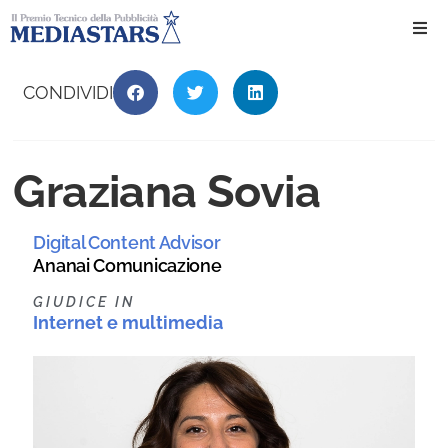
Ho
CONDIVIDI
Ch
Graziana Sovia
Il 
Digital Content Advisor
Int
Ananai Comunicazione
Edi
GIUDICE IN
Internet e multimedia
Edi
Ev