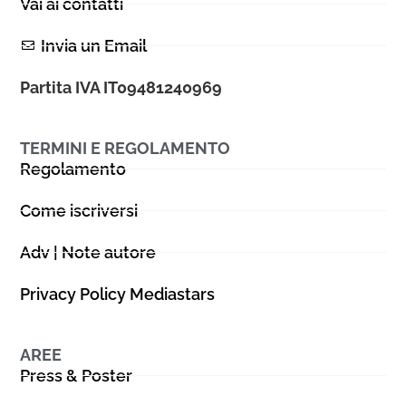
Vai ai contatti
Invia un Email
Partita IVA IT09481240969
TERMINI E REGOLAMENTO
Regolamento
Come iscriversi
Adv | Note autore
Privacy Policy Mediastars
AREE
Press & Poster