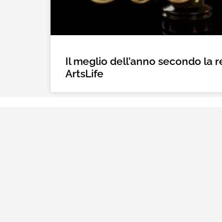
Il meglio dell’anno secondo la 
ArtsLife
Mediastars propone di mettere in luce il valor
della professionalità di chi contribuisce con il
proprio apporto alla riuscita di un progetto di
comunicazione.
Privacy Policy
Cookie Policy