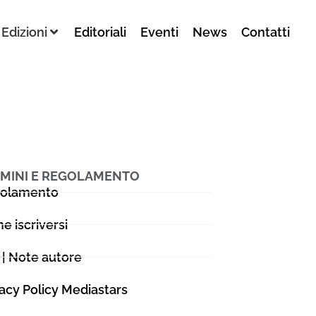
Edizioni
Editoriali
Eventi
News
Contatti
MINI E REGOLAMENTO
olamento
e iscriversi
 | Note autore
vacy Policy Mediastars