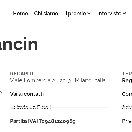
Home
Chi siamo
Il premio
Interviste
ancin
RECAPITI
TER
Viale Lombardia 21, 20131 Milano, Italia
Reg
e
Vai ai contatti
Com
Invia un Email
Adv
Partita IVA IT09481240969
Pri