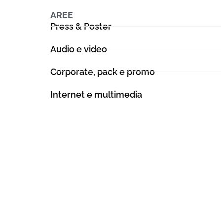
AREE
Press & Poster
Audio e video
Corporate, pack e promo
Internet e multimedia