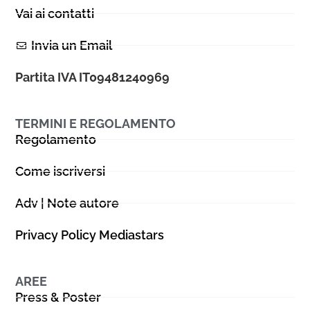
Vai ai contatti
Invia un Email
Partita IVA IT09481240969
TERMINI E REGOLAMENTO
Regolamento
Come iscriversi
Adv | Note autore
Privacy Policy Mediastars
AREE
Press & Poster