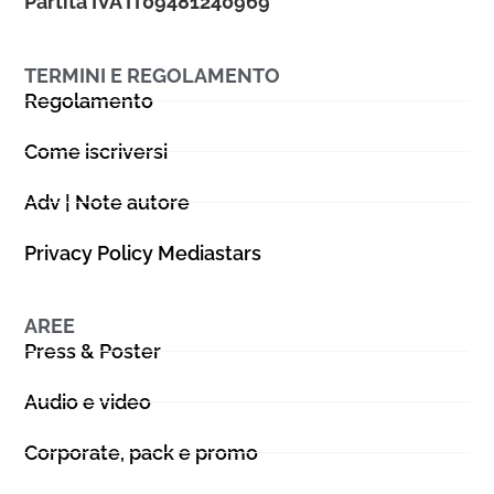
Partita IVA IT09481240969
TERMINI E REGOLAMENTO
Regolamento
Come iscriversi
Adv | Note autore
Privacy Policy Mediastars
AREE
Press & Poster
Audio e video
Corporate, pack e promo