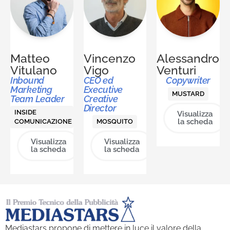
Matteo
Vincenzo
Alessandro
Vitulano
Vigo
Venturi
Inbound
CEO ed
Copywriter
Marketing
Executive
MUSTARD
Team Leader
Creative
Director
INSIDE
Visualizza
la scheda
COMUNICAZIONE
MOSQUITO
Visualizza
Visualizza
la scheda
la scheda
Mediastars propone di mettere in luce il valore della