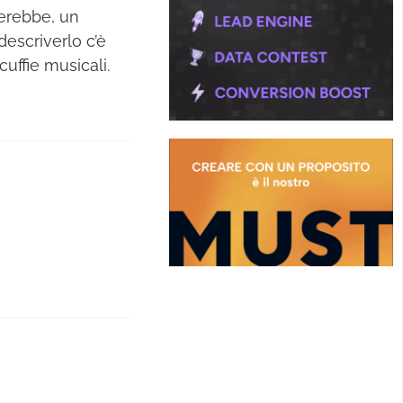
cerebbe, un
descriverlo c’è
uffie musicali.