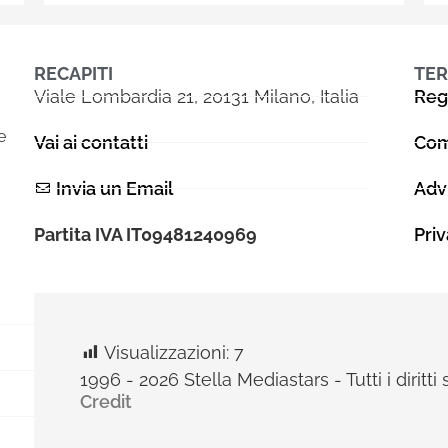
RECAPITI
TER
Viale Lombardia 21, 20131 Milano, Italia
Reg
e
Vai ai contatti
Com
Invia un Email
Adv
Partita IVA IT09481240969
Pri
Visualizzazioni:
7
1996 - 2026 Stella Mediastars - Tutti i diritti 
Credit