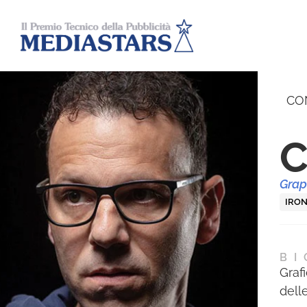
CO
C
Grap
IRON
BI
Graf
delle