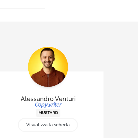
o
 annuari di
ura e poesia.
Alessandro Venturi
Copywriter
MUSTARD
Visualizza la scheda