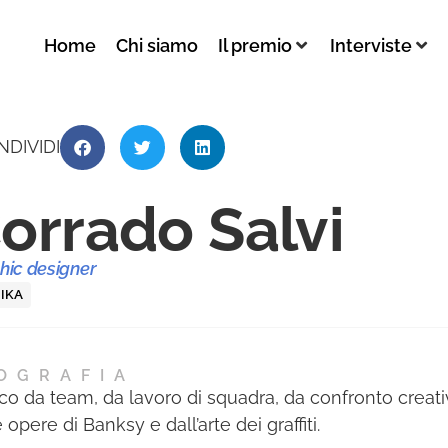
Home
Chi siamo
Il premio
Interviste
NDIVIDI
orrado Salvi
hic designer
IKA
OGRAFIA
ico da team, da lavoro di squadra, da confronto creat
 opere di Banksy e dall’arte dei graffiti.