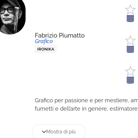
Fabrizio Piumatto
Grafico
IRONIKA
Grafico per passione e per mestiere, a
fumetti e dell’arte in genere, estimator
e appassionato di lettura e musica. Tra v
reale sceglie il vinile dei dischi e la cart
Mostra di più
Nel 2012 ha dato vita a URLO GRAFICO, 