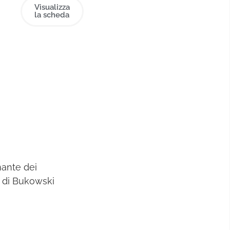
Visualizza
la scheda
mante dei
e di Bukowski
irtuale e
a dei giornali.
sito di