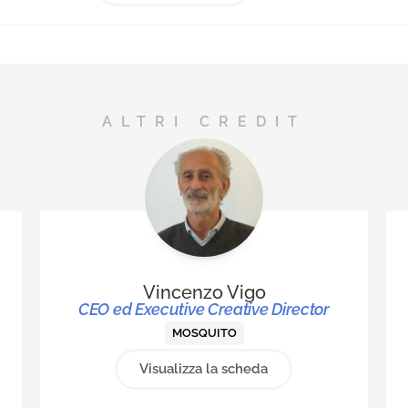
Commenti grafici alle notizie dal mond
(www.urlografico.it). Con la casa editrice
Nerosubianco Edizioni ha pubblicato 10
Urlo Grafico e il libro biografico “Tra pitt
L’opera artistica di Francesco Piumatti”.
ALTRI CREDIT
Vincenzo Vigo
CEO ed Executive Creative Director
MOSQUITO
Visualizza la scheda