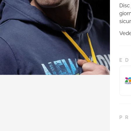
Disc
gior
sicu
Vede
ED
PR