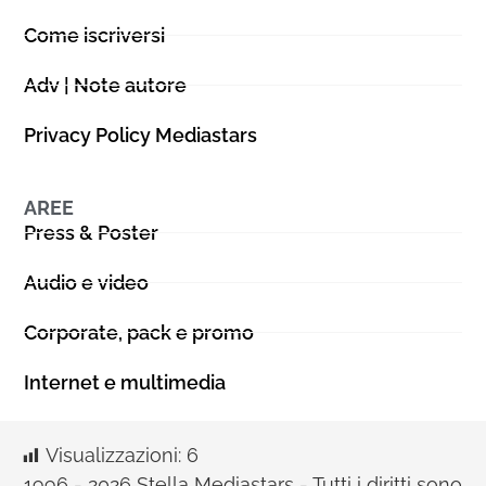
Come iscriversi
Adv | Note autore
Privacy Policy Mediastars
AREE
Press & Poster
Audio e video
Corporate, pack e promo
Internet e multimedia
Visualizzazioni:
6
1996 - 2026 Stella Mediastars - Tutti i diritti sono