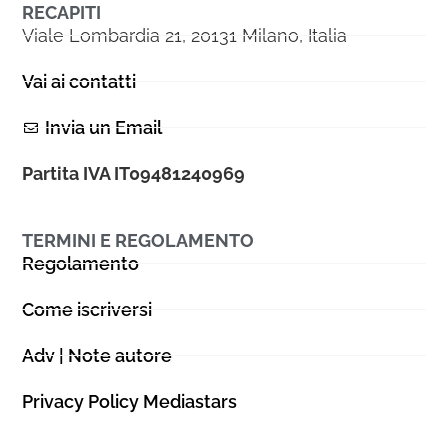
RECAPITI
Viale Lombardia 21, 20131 Milano, Italia
Vai ai contatti
Invia un Email
Partita IVA IT09481240969
TERMINI E REGOLAMENTO
Regolamento
Come iscriversi
Adv | Note autore
Privacy Policy Mediastars