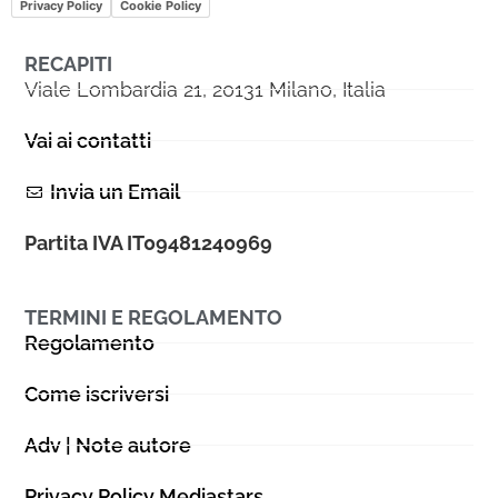
Privacy Policy
Cookie Policy
RECAPITI
Viale Lombardia 21, 20131 Milano, Italia
Vai ai contatti
Invia un Email
Partita IVA IT09481240969
TERMINI E REGOLAMENTO
Regolamento
Come iscriversi
Adv | Note autore
Privacy Policy Mediastars