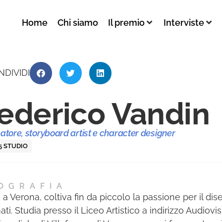
Home
Chi siamo
Il premio
Interviste
NDIVIDI
ederico Vandin
atore, storyboard artist e character designer
5 STUDIO
OGRAFIA
 a Verona, coltiva fin da piccolo la passione per il dis
ti. Studia presso il Liceo Artistico a indirizzo Audiovi