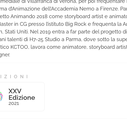
imediale di Villafranca di Verona, per poi frequentare i
ma d’Animazione dell’Accademia Nemo a Firenze. Par
etto Animando 2018 come storyboard artist e animat
aster in CG presso l’istituto Big Rock e frequenta la 
 Stati Uniti. Nel 2019 entra a far parte del progetto di
ani talenti di H7-25 Studio a Parma, dove sotto la sup
stico KCTOO, lavora come animatore, storyboard artis
gner.
IZIONI
XXV
Edizione
2021