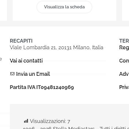
Visualizza la scheda
RECAPITI
TER
Viale Lombardia 21, 20131 Milano, Italia
Reg
e
Vai ai contatti
Com
Invia un Email
Adv
Partita IVA IT09481240969
Pri
Visualizzazioni:
7
1996 - 2026 Stella Mediastars - Tutti i diritti 