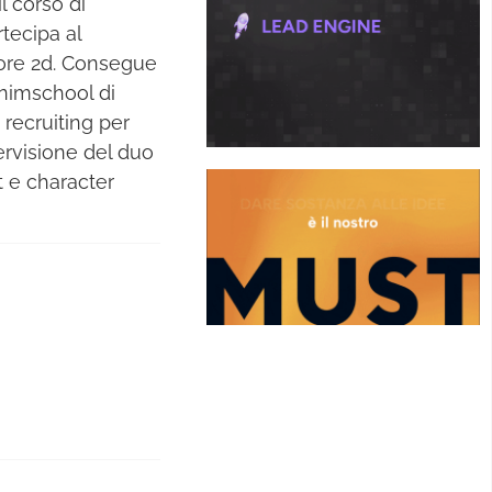
l corso di
tecipa al
ore 2d. Consegue
Animschool di
 recruiting per
ervisione del duo
t e character