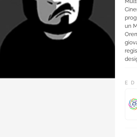
Mult
Cine
prog
un M
Orem,
giov
regi
desi
ED