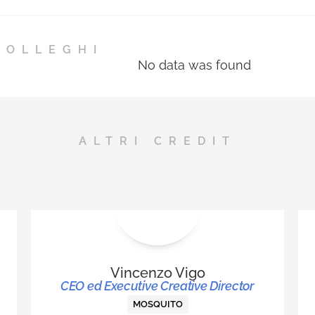
persona premiata nell’albo dei
migliori professionisti dell’anno,
inserito nell’Annual cartaceo
COLLEGHI
Mediastars.
No data was found
ALTRI CREDIT
Vincenzo Vigo
CEO ed Executive Creative Director
MOSQUITO