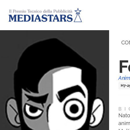
CO
F
Anim
H7-2
BI
Nato
anima