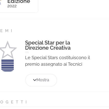
Edizione
2022
EMI
Special Star per la
Direzione Creativa
Le Special Stars costituiscono il
premio assegnato ai Tecnici
Professionisti per le singole voci
di specializzazione professionale
Mostra
relative ad ogni Sezione e sono
state assegnate a coloro che
hanno ottenuto il maggior
OGETTI
punteggio nelle votazioni