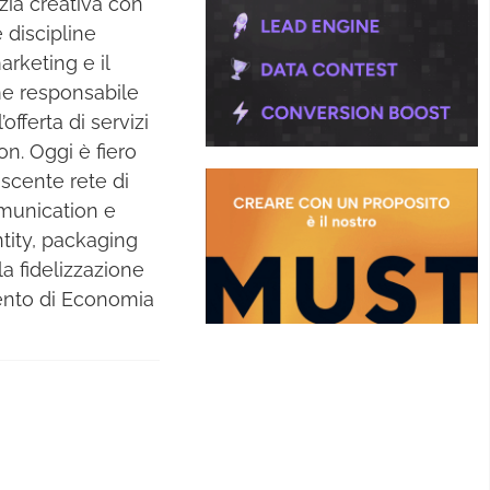
zia creativa con
 discipline
arketing e il
me responsabile
offerta di servizi
n. Oggi è fiero
scente rete di
mmunication e
ntity, packaging
a fidelizzazione
mento di Economia