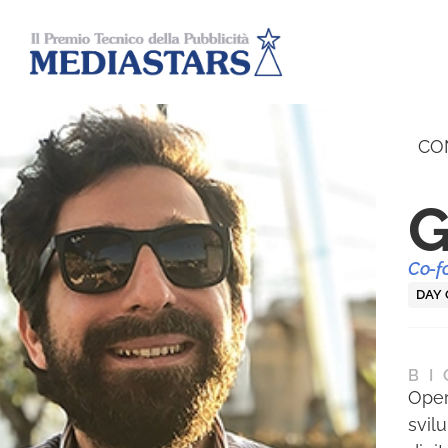
CO
G
Co-f
DAY
BI
Oper
svil