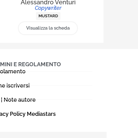
Alessandro Venturi
po’ di questo
Copywriter
rmette di
MUSTARD
 non
Visualizza la scheda
MINI E REGOLAMENTO
olamento
e iscriversi
 | Note autore
vacy Policy Mediastars