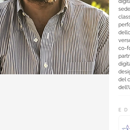
digi
sede
class
perf
dello
vers
co-f
part
digi
desi
del 
dell
ED