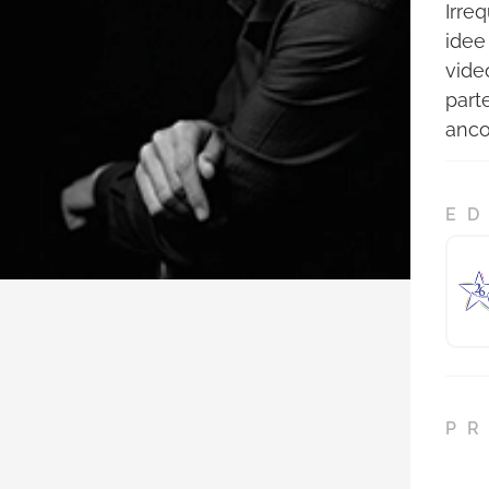
Irre
idee
vide
part
anco
ED
PR