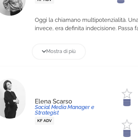
Oggi la chiamano multipotenzialità. Una
invece, era definita indecisione. Passa 
dall’organizzare festival al danzare sosp
da terra, si diletta nell’illustrazione e ne
Mostra di più
per poi immergersi nella produzione di 
tecnica mista digitale. Tutto ciò è per di
l’esperienza, di qualsiasi natura sia, di 
individuale, è il nutrimento principale d
creatività.
Elena Scarso
Social Media Manager e
Strategist
KF ADV