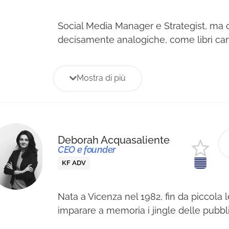
Social Media Manager e Strategist, ma 
decisamente analogiche, come libri carta
politica e viaggi in moto. Lavora, scrive
entusiasmo, perché non c’è tempo per l
Mostra di più
a metà.
Deborah Acquasaliente
CEO e founder
KF ADV
Nata a Vicenza nel 1982, fin da piccola 
imparare a memoria i jingle delle pubbli
passione la porta, dopo aver frequentato