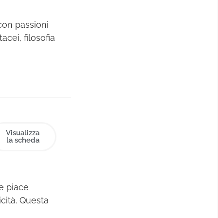
con passioni
cei, filosofia
 e vive con
e cose fatte
Visualizza
la scheda
le piace
cità. Questa
 il liceo