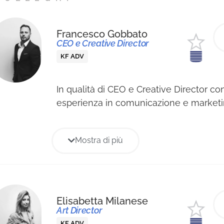
Mediastars.
Francesco Gobbato
CEO e Creative Director
KF ADV
In qualità di CEO e Creative Director co
esperienza in comunicazione e marketing
sua conoscenza di sviluppo aziendale e
per ideare progetti creativi con lo scopo
Mostra di più
prodotti e far crescere i brand attravers
e il futuro della comunicazione. Con oltr
esperienza creativa che abbraccia com
digital marketing e pubblicità tradiziona
di supervisionare e gestire team di creat
Elisabetta Milanese
Art Director
progetti unici
KF ADV