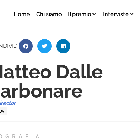
Home
Chi siamo
Il premio
Interviste
NDIVIDI
atteo Dalle
arbonare
irector
DV
OGRAFIA