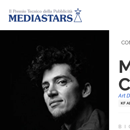
CO
M
C
Art D
KF A
BI