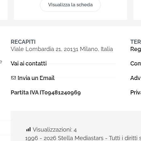
Visualizza la scheda
RECAPITI
TER
Viale Lombardia 21, 20131 Milano, Italia
Reg
e
Vai ai contatti
Com
Invia un Email
Adv
Partita IVA IT09481240969
Pri
Visualizzazioni:
4
1996 - 2026 Stella Mediastars - Tutti i diritti 