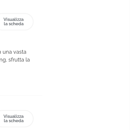
Visualizza
la scheda
n una vasta
, sfrutta la
 di branding
 di lanciare
o il presente
e 14 anni di
unicazione,
le, si occupa
ivi per ideare
Visualizza
la scheda