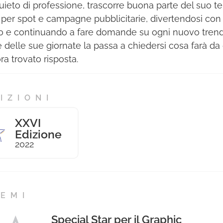
quieto di professione, trascorre buona parte del suo
 per spot e campagne pubblicitarie, divertendosi con
o e continuando a fare domande su ogni nuovo trend
e delle sue giornate la passa a chiedersi cosa farà d
ra trovato risposta.
IZIONI
XXVI
Edizione
2022
EMI
Special Star per il Graphic