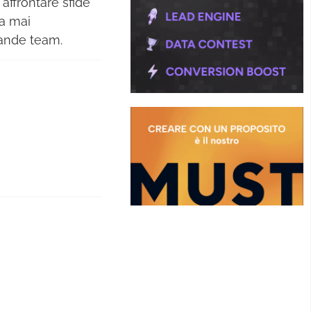
affrontare sfide
a mai
rande team.