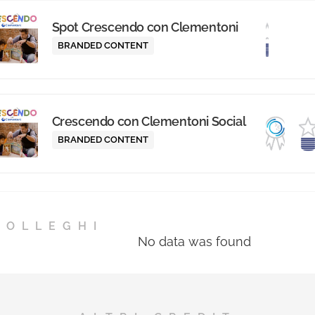
tecniche di ogni Giuria. Il
Spot Crescendo con Clementoni
riconoscimento consiste in un
diploma cartaceo e alla
BRANDED CONTENT
pubblicazione di foto e bio della
persona premiata nell’albo dei
migliori professionisti dell’anno,
Crescendo con Clementoni Social
inserito nell’Annual cartaceo
BRANDED CONTENT
Mediastars.
COLLEGHI
No data was found