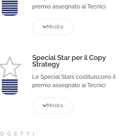
premio assegnato ai Tecnici
Professionisti per le singole voci
di specializzazione professionale
Mostra
relative ad ogni Sezione e sono
state assegnate a coloro che
hanno ottenuto il maggior
punteggio nelle votazioni
Special Star per il Copy
Strategy
tecniche di ogni Giuria. Il
riconoscimento consiste in un
Le Special Stars costituiscono il
diploma cartaceo e alla
premio assegnato ai Tecnici
pubblicazione di foto e bio della
Professionisti per le singole voci
persona premiata nell’albo dei
di specializzazione professionale
Mostra
migliori professionisti dell’anno,
relative ad ogni Sezione e sono
inserito nell’Annual cartaceo
state assegnate a coloro che
Mediastars.
hanno ottenuto il maggior
OGETTI
punteggio nelle votazioni