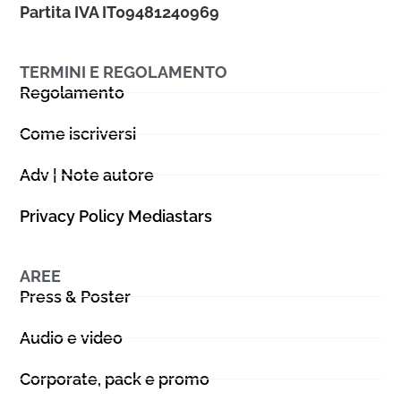
Partita IVA IT09481240969
TERMINI E REGOLAMENTO
Regolamento
Come iscriversi
Adv | Note autore
Privacy Policy Mediastars
AREE
Press & Poster
Audio e video
Corporate, pack e promo