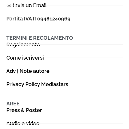
Invia un Email
Partita IVA IT09481240969
TERMINI E REGOLAMENTO
Regolamento
Come iscriversi
Adv | Note autore
Privacy Policy Mediastars
AREE
Press & Poster
Audio e video