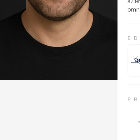
azie
omni
ED
PR