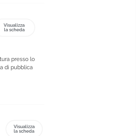
ore di
ti.
Visualizza
la scheda
ttura presso lo
ca di pubblica
zione grafica
’esperienza in
e anni presso
roup. Entra in
grafica e
avoro
Visualizza
la scheda