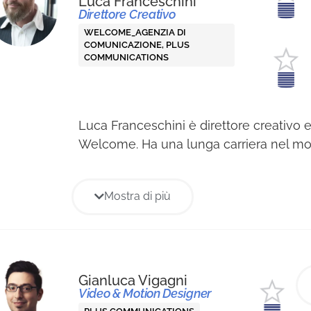
Luca Franceschini
Direttore Creativo
WELCOME_AGENZIA DI
COMUNICAZIONE,
PLUS
COMMUNICATIONS
Luca Franceschini è direttore creativo e
Welcome. Ha una lunga carriera nel mo
comunicazione dove ha ricoperto il ruolo
creativo presso Plus Communications a 
Mostra di più
director in agenzie come XYZ a Milano,
anche come freelance con realtà di pri
cui MacCann Eriksonn. Parallelamente, è
e, insieme a Paolo Vicentini (F.E.P. Desig
collaborato con case editrici come Feltri
Gianluca Vigagni
Video & Motion Designer
Mondadori e Longanesi.