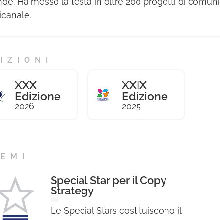
nde. Ha messo la testa in oltre 200 progetti di comun
canale.
IZIONI
XXX
XXIX
Edizione
Edizione
2026
2025
EMI
Special Star per il Copy
Strategy
Le Special Stars costituiscono il