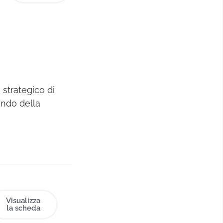
 strategico di
ndo della
 di direttore
Trento e art
 collaborando
mo piano tra
 illustratore
n), ha
nelli,
Visualizza
la scheda