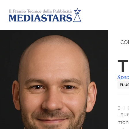
CO
T
Speci
PLU
BI
Laur
mond