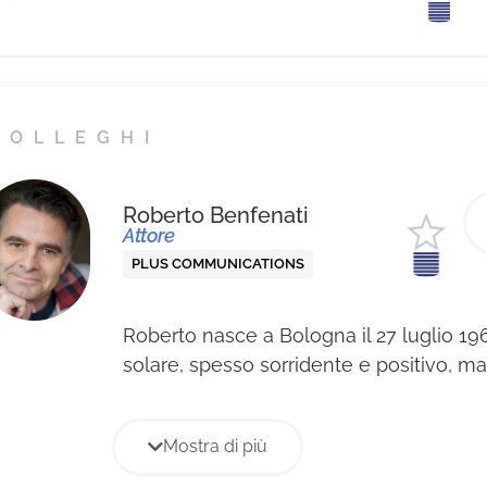
COLLEGHI
Roberto Benfenati
Attore
PLUS COMMUNICATIONS
Roberto nasce a Bologna il 27 luglio 19
solare, spesso sorridente e positivo, m
anche di arrabbiarsi per bene quando se
obiettivo della vita: la recitazione in tut
Mostra di più
forme, che oggi gli consentono di esse
“davanti” a un microfono o a una telec