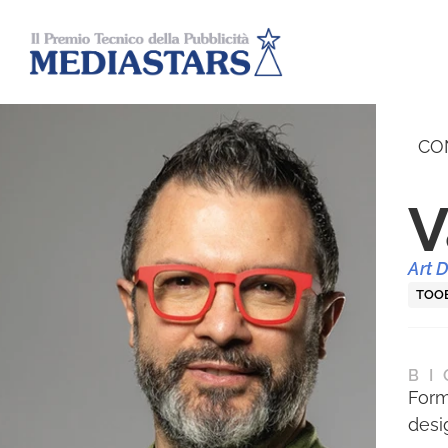
CO
V
Art D
TOO
BI
Form
desig