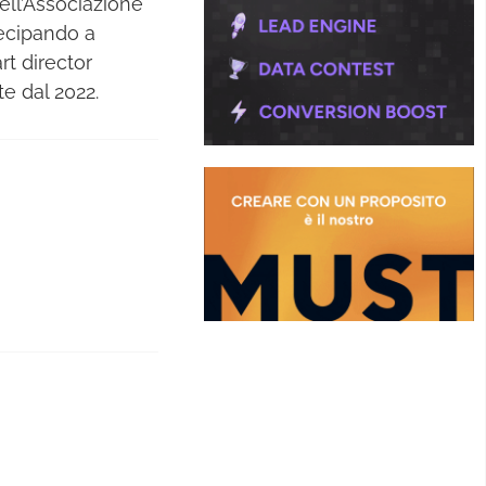
ell’Associazione
rtecipando a
art director
te dal 2022.