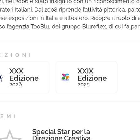
i, nel 2006 è stato insignito con un riconoscimento d
tratori Italiani. Dal 2008 riprende l’attività pittorica, pa
se esposizioni in Italia e all’estero. Ricopre il ruolo di 
so l’agenzia TooBlu, del gruppo Blureflex, di cui fa par
IZIONI
XXX
XXIX
Edizione
Edizione
2026
2025
EMI
Special Star per la
Direzione Creativa