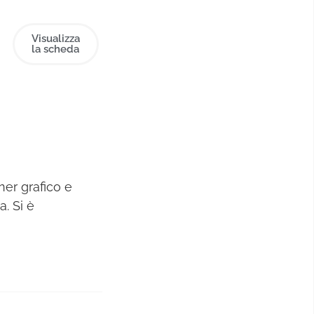
Visualizza
la scheda
er grafico e
a. Si è
opo aver
opere
ibilità di
ndolo più
ressiva. Fa