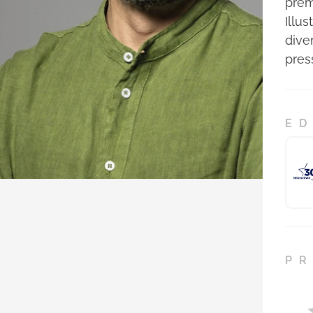
prem
Illus
diver
pres
ED
PR