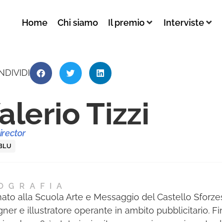
Home
Chi siamo
Il premio
Interviste
NDIVIDI
alerio Tizzi
irector
BLU
OGRAFIA
ato alla Scuola Arte e Messaggio del Castello Sforze
ner e illustratore operante in ambito pubblicitario. Fin