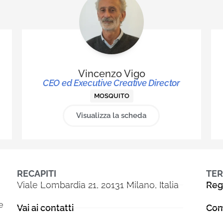
Vincenzo Vigo
CEO ed Executive Creative Director
MOSQUITO
Visualizza la scheda
RECAPITI
TER
Viale Lombardia 21, 20131 Milano, Italia
Reg
e
Vai ai contatti
Com