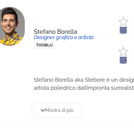
Stefano Borella
Designer grafico e artista
TOOBLU
Stefano Borella aka Stebore è un design
artista poliedrico dall’impronta surrealist
avvicinato al mondo dell’illustrazione d
accumulato un numero significativo di 
Mostra di più
personali e con questa attività ha la poss
sperimentare temi e stili diversi, rende
consapevole della propria direzione esp