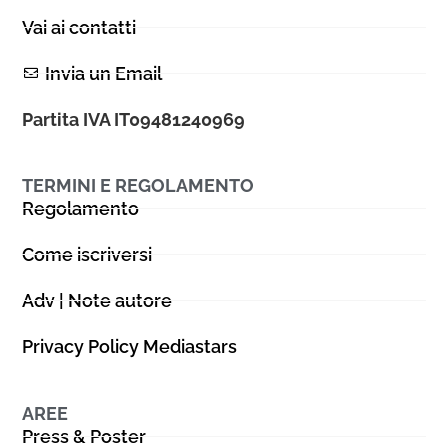
Vai ai contatti
Invia un Email
Partita IVA IT09481240969
TERMINI E REGOLAMENTO
Regolamento
Come iscriversi
Adv | Note autore
Privacy Policy Mediastars
AREE
Press & Poster