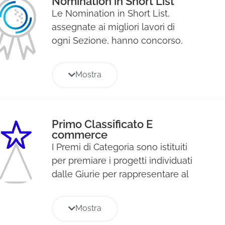
Nomination in Short List
Le Nomination in Short List,
assegnate ai migliori lavori di
ogni Sezione, hanno concorso,
all’assegnazione dei premi di
Sezione (Mediastar e Primo
Mostra
Classificato). Le Nomination
rappresentano quindi i finalisti di
ogni sezione e, anche se per
questo non riceveranno
Primo Classificato E
commerce
riconoscimenti, saranno tutte
I Premi di Categoria sono istituiti
pubblicate con immagine e credit
per premiare i progetti individuati
sull’Annual cartaceo Mediastars.
dalle Giurie per rappresentare al
meglio le diverse aree
strategiche di ogni Sezione del
Mostra
Premio e verranno premiati con il