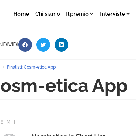
Home
Chi siamo
Il premio
Interviste
NDIVIDI
Finalisti: Cosm-etica App
osm-etica App
EMI