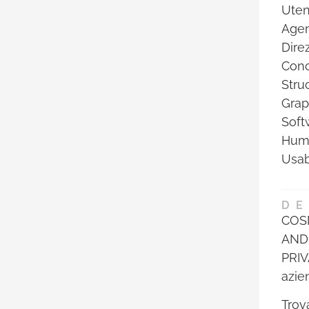
Uten
Agen
Dire
Conc
Stru
Grap
Soft
Huma
Usabi
DE
COSM
ANDR
PRIV
azie
Trov