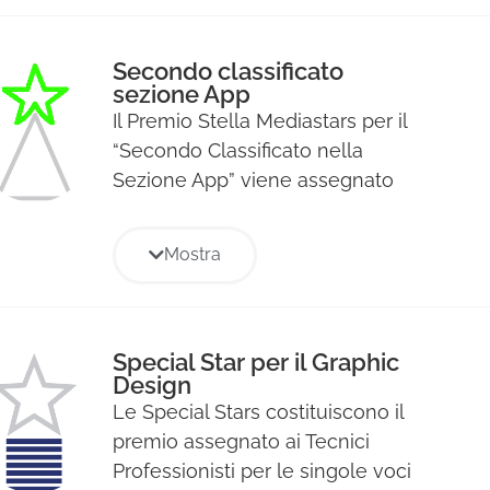
Premio Stella.
Secondo classificato
sezione App
Il Premio Stella Mediastars per il
“Secondo Classificato nella
Sezione App” viene assegnato
all’applicazione mobile che ha
dimostrato eccezionale
Mostra
innovazione, design intuitivo e un
significativo impatto sugli utenti,
classificandosi immediatamente
dopo il primo posto. Questo
Special Star per il Graphic
Design
riconoscimento valorizza le app
Le Special Stars costituiscono il
che, attraverso la loro
premio assegnato ai Tecnici
funzionalità, usabilità e creatività,
Professionisti per le singole voci
migliorano la vita quotidiana,