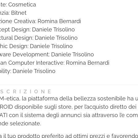
l’engagement dell’utente in modi
te: Cosmetica
diploma cartaceo e alla
nuovi e creativi.
zia: Bitnet
pubblicazione di foto e bio della
zione Creativa: Romina Bernardi
persona premiata nell’albo dei
Questo premio evidenzia
ept Design: Daniele Trisolino
migliori professionisti dell’anno,
l’importanza delle applicazioni
ctural Design: Daniele Trisolino
inserito nell’Annual cartaceo
mobile come strumenti
hic Design: Daniele Trisolino
Mediastars.
essenziali per la navigazione
ware Development: Daniele Trisolino
nella vita di tutti i giorni,
n Computer Interactive: Romina Bernardi
incoraggiando gli sviluppatori a
lity: Daniele Trisolino
continuare a spingere i confini
della tecnologia e del design. Il
Secondo Classificato in questa
SCRIZIONE
-etica, la piattaforma della bellezza sostenibile ha 
categoria rappresenta
OID disponibile sugli store, per l’acquisto diretto dei 
l’eccellenza nell’innovazione
ATI con il sistema degli annunci sia attraverso l’e c
delle app, offrendo una soluzione
nde selezionate.
che non solo risponde alle
esigenze attuali ma che è anche
a il tuo prodotto preferito ad ottimi prezzi e favoren