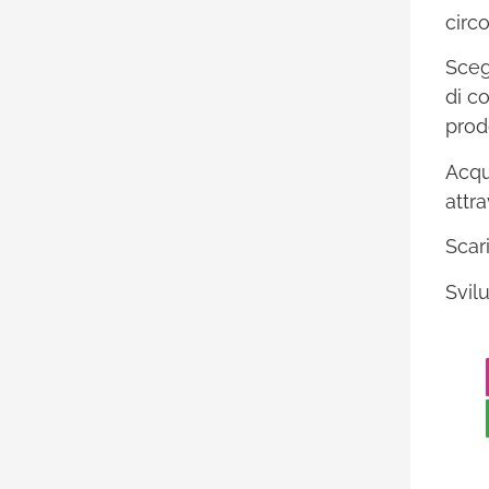
circ
Scegl
di co
prod
Acqu
attr
Scar
Svil