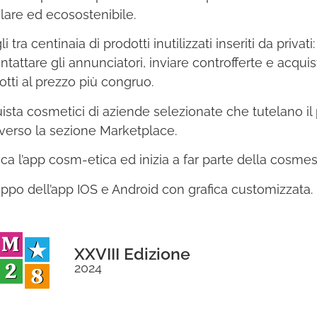
proiettata verso il futuro
olare ed ecosostenibile.
dell’interazione digitale.
i tra centinaia di prodotti inutilizzati inseriti da privati
ntattare gli annunciatori, inviare controfferte e acquist
otti al prezzo più congruo.
ista cosmetici di aziende selezionate che tutelano il 
averso la sezione Marketplace.
ica l’app cosm-etica ed inizia a far parte della cosmesi
uppo dell’app IOS e Android con grafica customizzata.
XXVIII Edizione
2024