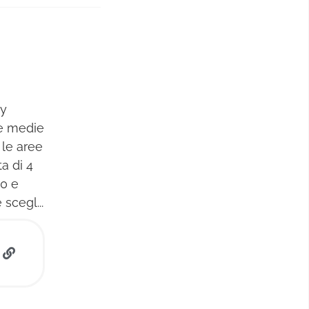
cy
 e medie
 le aree
a di 4
10 e
scegl...