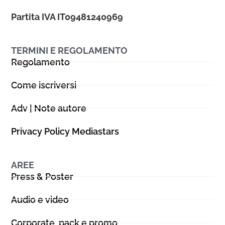
Partita IVA IT09481240969
TERMINI E REGOLAMENTO
Regolamento
Come iscriversi
Adv | Note autore
Privacy Policy Mediastars
AREE
Press & Poster
Audio e video
Corporate, pack e promo