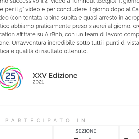
iorno successivo il 4° video a Turnhout (Belgio), il gio
 per il 5° video e per concludere il giorno dopo al Cair
deo (con tentata rapina subita e quasi arresto in aeropo
stico abbiamo praticamente preso 2 aerei al giorno, cr
ocation affittate su AirBnb, con un team di lavoro com
ne. Un’avventura incredibile sotto tutti i punti di vist
tica e qualità di risultato ottenuto.
XXV Edizione
2021
 PARTECIPATO IN
SEZIONE