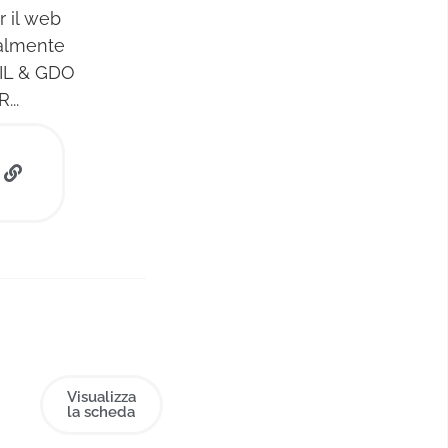
r il web
palmente
AIL & GDO
..
Visualizza
la scheda