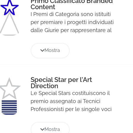
Primo Classificato Branded
Content
I Premi di Categoria sono istituiti
per premiare i progetti individuati
dalle Giurie per rappresentare al
meglio le diverse aree
strategiche di ogni Sezione del
Mostra
Premio e verranno premiati con il
Premio Stella.
Special Star per l’Art
Direction
Le Special Stars costituiscono il
premio assegnato ai Tecnici
Professionisti per le singole voci
di specializzazione professionale
relative ad ogni Sezione e sono
Mostra