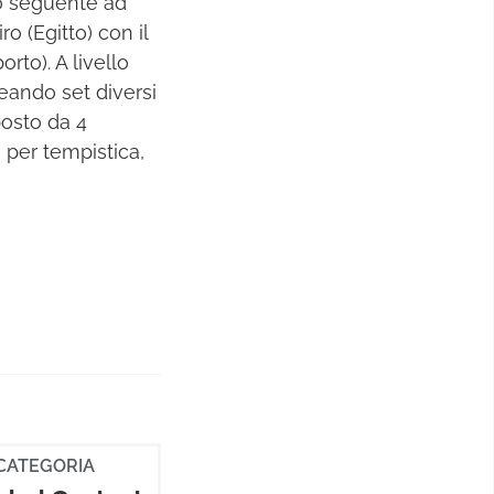
rno seguente ad
o (Egitto) con il
rto). A livello
eando set diversi
posto da 4
a per tempistica,
CATEGORIA