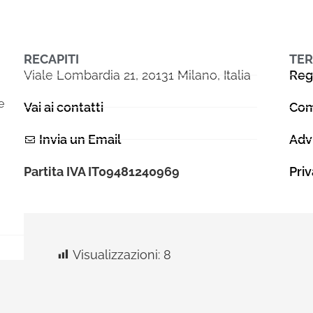
testuali di forte impatto. In precedenza 
di management in aziende del mondo S
Fitness ma soprattutto nel settore Alt
B2C, lavorando direttamente con i più i
RECAPITI
TER
Viale Lombardia 21, 20131 Milano, Italia
Reg
Brand Fashion internazionali. Cerco il 
delle persone, lo racconto e lo divulg
e
Vai ai contatti
Com
attraverso produzioni video che mirano
la coscienza e i sentimenti delle person
Invia un Email
Adv
ed altri professionisti del settore audiov
fondiamo ItalianFilm, una casa di prod
Partita IVA IT09481240969
Pri
con sede a Padova. Ideiamo e produci
video in Italia e nel resto del mondo, s
Storytelling per progetti di ADV, Short 
documentari. Per ItalianFilm lo storytell
Visualizzazioni:
8
capacità di trasformare un messaggio c
1996 - 2026 Stella Mediastars - Tutti i diritti 
storia interessante ed emozionante.
Credit