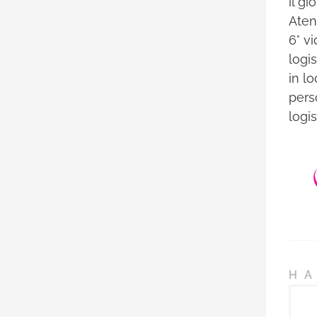
il g
Atene
6° vi
logi
in l
perso
logis
HA