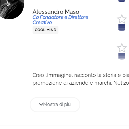
Alessandro Maso
Co Fondatore e Direttore
Creativo
COOL MIND
Creo l’immagine, racconto la storia e pia
promozione di aziende e marchi. Nel 2
Pittarello ho fondato Cool Mind, agenzia
comunicazione che rinnova e promuov
Mostra di più
di aziende e brand nei canali Web, nei S
Network e nei media tradizionali raccon
storia con video emozionali, fotografie 