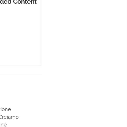
ded Content
zione
 Creiamo
gne