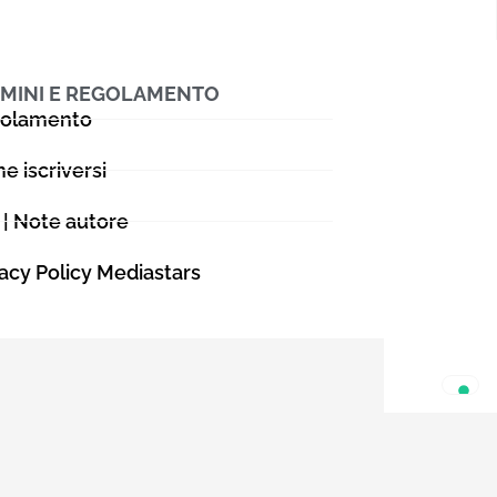
ho avuto ruoli
port e
a Moda B2B e
mportanti
MINI E REGOLAMENTO
olamento
lato umano
o al mondo
e iscriversi
 a stimolare
e. Nel 2020 io
 | Note autore
isivo
uzione video
vacy Policy Mediastars
amo contenuti
viluppando
Movie e
ing è la
hiave in una
sono riservati