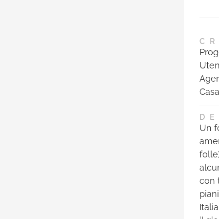
CR
Prog
Uten
Agen
Casa
DE
Un f
amer
foll
alcun
con 
pian
Itali