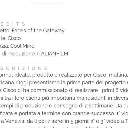
state assegnate a coloro che
hanno ottenuto il maggior
punteggio nelle votazioni
tecniche di ogni Giuria. Il
EDITS
etto: Faces of the Gateway
riconoscimento consiste in un
te: Cisco
diploma cartaceo e alla
zia: Cool Mind
pubblicazione di foto e bio della
 di Produzione: ITALIANFILM
persona premiata nell’albo dei
migliori professionisti dell’anno,
SCRIZIONE
inserito nell’Annual cartaceo
ormat ideato, prodotto e realizzato per Cisco, multina
Mediastars.
icana. Oggi presentiamo la prima parte del progetto (
e). Cisco ci ha commissionato di realizzare i primi 6 v
i tra i loro clienti più importanti ma residenti in diver
tempi di produzione e consegna di 2 settimane. Da qui
ificata e portata a termine con grande successo. 1° vid
a a Venezia, da lì poi 7 aerei in 5 giorni: 2° e 3° video a 