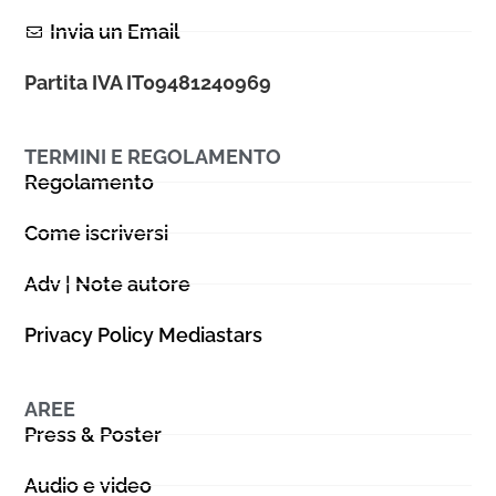
Invia un Email
Partita IVA IT09481240969
TERMINI E REGOLAMENTO
Regolamento
Come iscriversi
Adv | Note autore
Privacy Policy Mediastars
AREE
Press & Poster
Audio e video