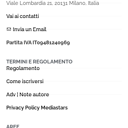
Viale Lombardia 21, 20131 Milano, Italia
Vai ai contatti
Invia un Email
Partita IVA IT09481240969
TERMINI E REGOLAMENTO
Regolamento
Come iscriversi
Adv | Note autore
Privacy Policy Mediastars
AREE