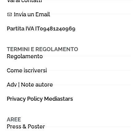
Vai ai contatti
Invia un Email
Partita IVA IT09481240969
TERMINI E REGOLAMENTO
Regolamento
Come iscriversi
Adv | Note autore
Privacy Policy Mediastars
AREE
Press & Poster