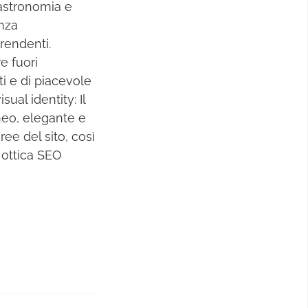
gastronomia e
enza
prendenti.
e fuori
ti e di piacevole
sual identity: Il
neo, elegante e
ee del sito, così
 ottica SEO