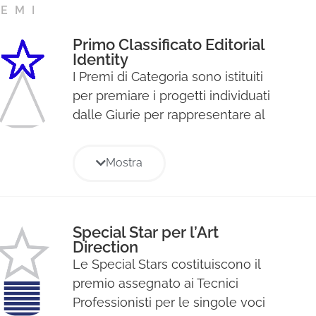
EMI
Primo Classificato Editorial
Identity
I Premi di Categoria sono istituiti
per premiare i progetti individuati
dalle Giurie per rappresentare al
meglio le diverse aree
strategiche di ogni Sezione del
Mostra
Premio e verranno premiati con il
Premio Stella.
Special Star per l’Art
Direction
Le Special Stars costituiscono il
premio assegnato ai Tecnici
Professionisti per le singole voci