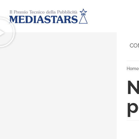
CO
Home
N
p