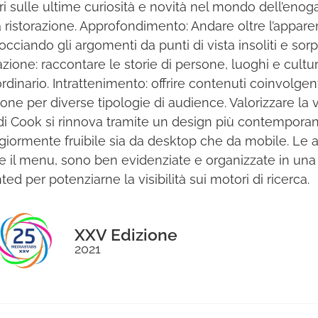
ori sulle ultime curiosità e novità nel mondo dell’eno
a ristorazione. Approfondimento: Andare oltre l’appar
occiando gli argomenti da punti di vista insoliti e sor
razione: raccontare le storie di persone, luoghi e cultur
ordinario. Intrattenimento: offrire contenuti coinvolgen
ione per diverse tipologie di audience. Valorizzare la vi
 di Cook si rinnova tramite un design più contempora
iormente fruibile sia da desktop che da mobile. Le ar
 il menu, sono ben evidenziate e organizzate in una
ted per potenziarne la visibilità sui motori di ricerca.
XXV Edizione
2021