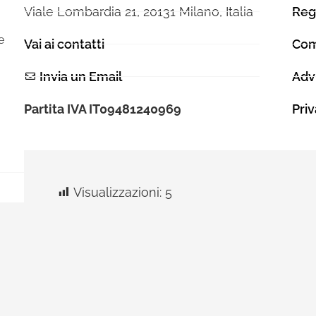
Viale Lombardia 21, 20131 Milano, Italia
Reg
London College of Communication. Qu
percorso di studi gli permette di scopri
e
Vai ai contatti
Com
processi creativi. Iniziata la sua carrier
Art Director vive in città come Londra, 
Invia un Email
Adv
Los Angeles, Roma e Milano. Collabora
brand internazionali del calibro di UE
Partita IVA IT09481240969
Pri
League, Adidas, Jeep®, Red-Bull, Nastr
molti altri. Il suo approccio creativo spaz
tecnologia passando per il video arrivan
musica.
Visualizzazioni:
5
1996 - 2026 Stella Mediastars - Tutti i diritti 
Credit