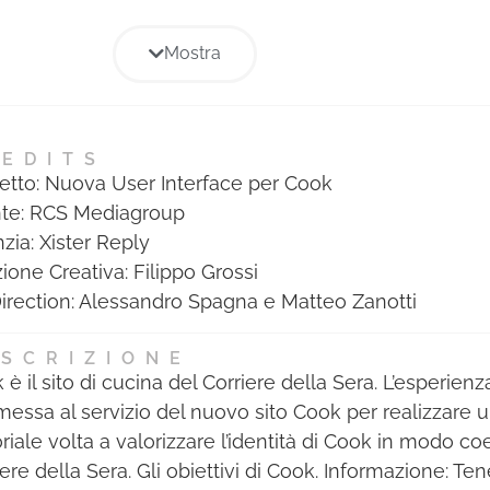
di specializzazione professionale
relative ad ogni Sezione e sono
Mostra
state assegnate a coloro che
hanno ottenuto il maggior
punteggio nelle votazioni
tecniche di ogni Giuria. Il
EDITS
etto: Nuova User Interface per Cook
riconoscimento consiste in un
te: RCS Mediagroup
diploma cartaceo e alla
zia: Xister Reply
pubblicazione di foto e bio della
zione Creativa: Filippo Grossi
persona premiata nell’albo dei
Direction: Alessandro Spagna e Matteo Zanotti
migliori professionisti dell’anno,
inserito nell’Annual cartaceo
SCRIZIONE
Mediastars.
è il sito di cucina del Corriere della Sera. L’esperienz
 messa al servizio del nuovo sito Cook per realizzare 
oriale volta a valorizzare l’identità di Cook in modo co
ere della Sera. Gli obiettivi di Cook. Informazione: Ten