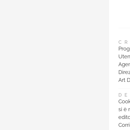
CR
Prog
Uten
Agen
Dire
Art 
DE
Cook 
si è
edit
Corri