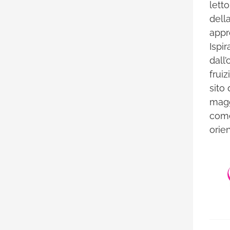
lett
dell
appr
Ispi
dall’
fruiz
sito
magg
come
orien