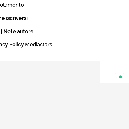
olamento
esto nuovo
re nuovi
e iscriversi
a da freelance
Barcellona,
 | Note autore
 con grandi
FA Champions
vacy Policy Mediastars
o Azzurro e
ia dalla
do fino alla
sono riservati