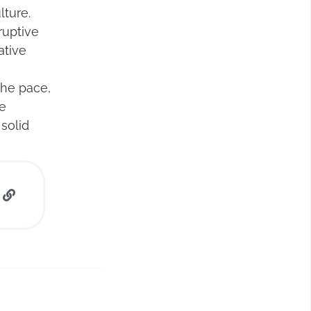
ture.
ruptive
ative
he pace,
e
solid