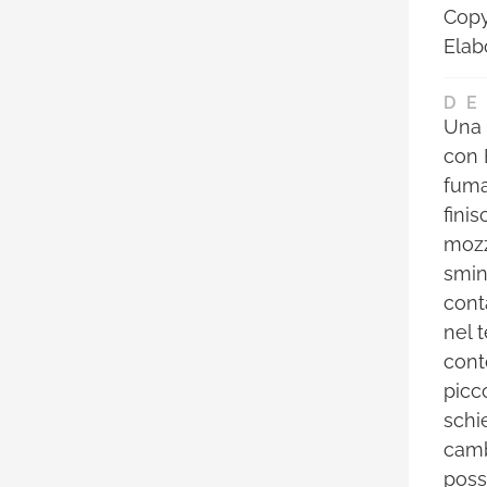
Copy:
Elab
DE
Una 
con 
fuma
fini
mozz
smin
cont
nel t
cont
picc
schie
camb
poss