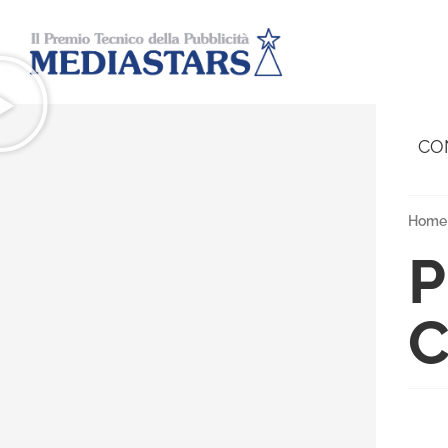
CO
Home
P
C