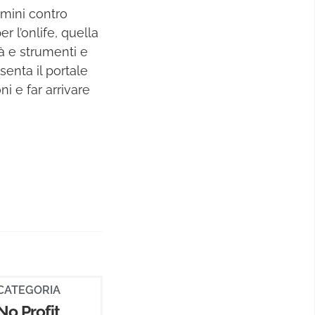
rimini contro
 l’onlife, quella
tà e strumenti e
senta il portale
i e far arrivare
CATEGORIA
No Profit