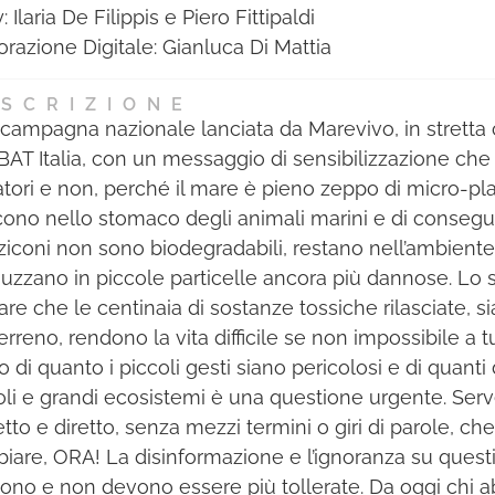
 Ilaria De Filippis e Piero Fittipaldi
orazione Digitale: Gianluca Di Mattia
SCRIZIONE
campagna nazionale lanciata da Marevivo, in stretta
BAT Italia, con un messaggio di sensibilizzazione che p
tori e non, perché il mare è pieno zeppo di micro-pl
scono nello stomaco degli animali marini e di consegue
iconi non sono biodegradabili, restano nell’ambiente
uzzano in piccole particelle ancora più dannose. Lo
are che le centinaia di sostanze tossiche rilasciate, s
erreno, rendono la vita difficile se non impossibile a t
o di quanto i piccoli gesti siano pericolosi e di quanti
oli e grandi ecosistemi è una questione urgente. Ser
tto e diretto, senza mezzi termini o giri di parole, che
iare, ORA! La disinformazione e l’ignoranza su quest
ono e non devono essere più tollerate. Da oggi chi