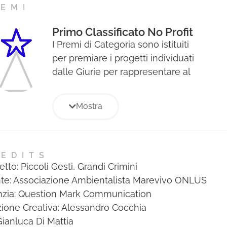
EMI
Primo Classificato No Profit
I Premi di Categoria sono istituiti
per premiare i progetti individuati
dalle Giurie per rappresentare al
meglio le diverse aree
strategiche di ogni Sezione del
Mostra
Premio e verranno premiati con il
Premio Stella.
EDITS
tto: Piccoli Gesti, Grandi Crimini
te: Associazione Ambientalista Marevivo ONLUS
zia: Question Mark Communication
zione Creativa: Alessandro Cocchia
 Gianluca Di Mattia