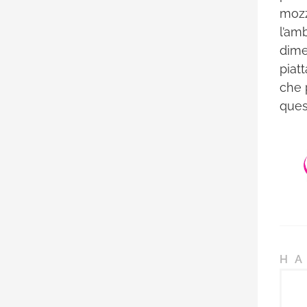
mozzi
l’am
dime
piatt
che 
ques
HA