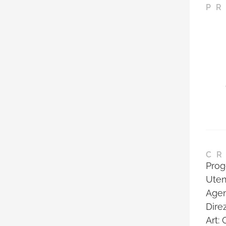
PR
CR
Proge
Uten
Agen
Dire
Art: