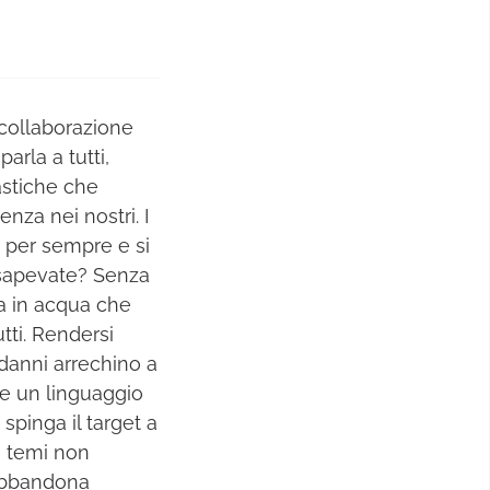
 collaborazione
arla a tutti,
astiche che
nza nei nostri. I
 per sempre e si
 sapevate? Senza
ia in acqua che
utti. Rendersi
 danni arrechino a
ve un linguaggio
 spinga il target a
i temi non
 abbandona