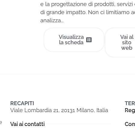
e la progettazione di prodotti, servizi
di grande impatto. Non ci limitiamo a
analizza...
Visualizza
Vai al
la scheda
sito
web
RECAPITI
TER
Viale Lombardia 21, 20131 Milano, Italia
Reg
e
Vai ai contatti
Com