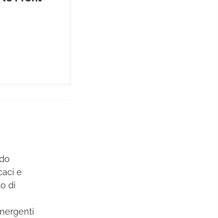
odo
caci e
to di
mergenti