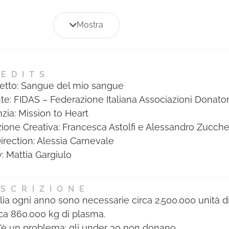
di specializzazione professionale
migliori professionisti dell’anno,
relative ad ogni Sezione e sono
inserito nell’Annual cartaceo
Mostra
state assegnate a coloro che
Mediastars.
hanno ottenuto il maggior
punteggio nelle votazioni
tecniche di ogni Giuria. Il
EDITS
etto: Sangue del mio sangue
riconoscimento consiste in un
te: FIDAS – Federazione Italiana Associazioni Donato
diploma cartaceo e alla
zia: Mission to Heart
pubblicazione di foto e bio della
zione Creativa: Francesca Astolfi e Alessandro Zucche
persona premiata nell’albo dei
Direction: Alessia Carnevale
migliori professionisti dell’anno,
: Mattia Gargiulo
inserito nell’Annual cartaceo
Mediastars.
SCRIZIONE
talia ogni anno sono necessarie circa 2.500.000 unità d
rca 860.000 kg di plasma.
’è un problema: gli under 30 non donano.