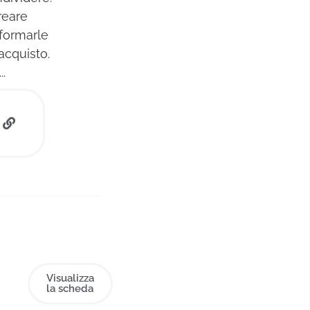
reare
sformarle
cquisto.
.
Visualizza
la scheda