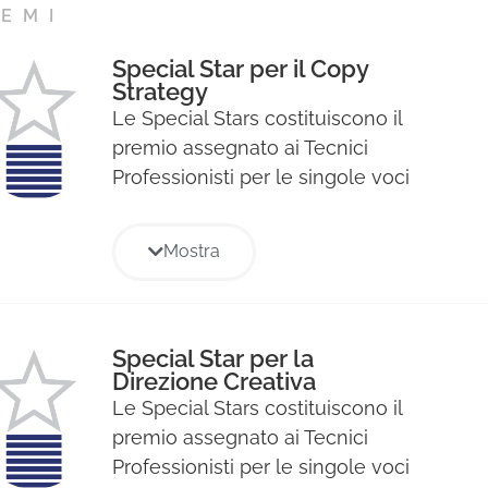
EMI
Special Star per il Copy
Strategy
Le Special Stars costituiscono il
premio assegnato ai Tecnici
Professionisti per le singole voci
di specializzazione professionale
relative ad ogni Sezione e sono
Mostra
state assegnate a coloro che
hanno ottenuto il maggior
punteggio nelle votazioni
tecniche di ogni Giuria. Il
Special Star per la
Direzione Creativa
riconoscimento consiste in un
Le Special Stars costituiscono il
diploma cartaceo e alla
premio assegnato ai Tecnici
pubblicazione di foto e bio della
Professionisti per le singole voci
persona premiata nell’albo dei