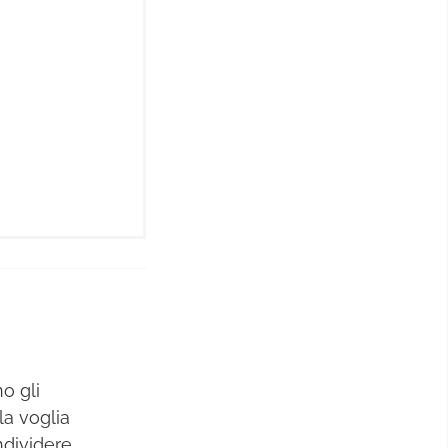
o gli
la voglia
ndividere.