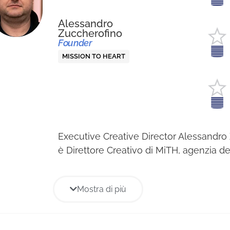
Alessandro
Zuccherofino
Founder
MISSION TO HEART
Executive Creative Director Alessandro
è Direttore Creativo di MiTH, agenzia d
Company. Nel suo lavoro parte sempre 
strategia: capire cosa serve davvero pr
Mostra di più
come raccontarlo. Nel corso degli anni 
su campagne che spaziano dalla comu
istituzionale al mondo dei brand, colla