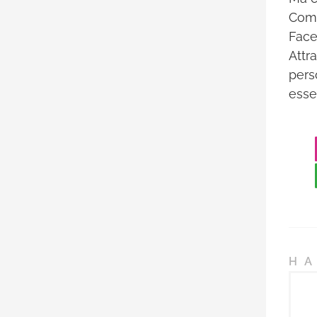
Come
Face
Attr
pers
esse
HA