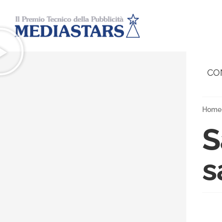
CO
Home
S
s