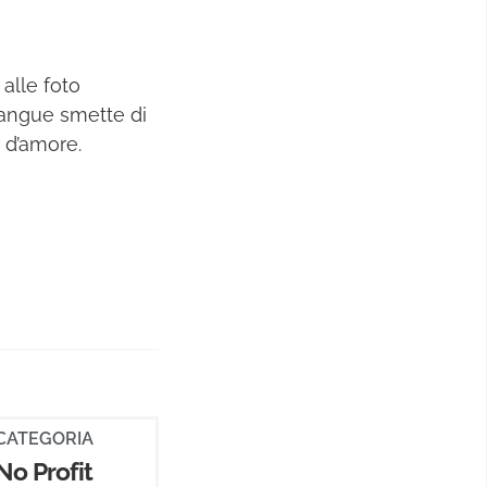
alle foto
sangue smette di
 d’amore.
CATEGORIA
No Profit