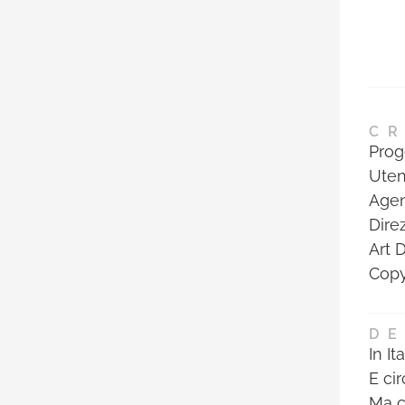
CR
Prog
Uten
Agen
Dire
Art 
Copy
DE
In I
E ci
Ma c