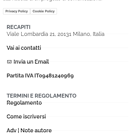
Privacy Policy
Cookie Policy
RECAPITI
Viale Lombardia 21, 20131 Milano, Italia
Vai ai contatti
Invia un Email
Partita IVA IT09481240969
TERMINI E REGOLAMENTO
Regolamento
Come iscriversi
Adv | Note autore