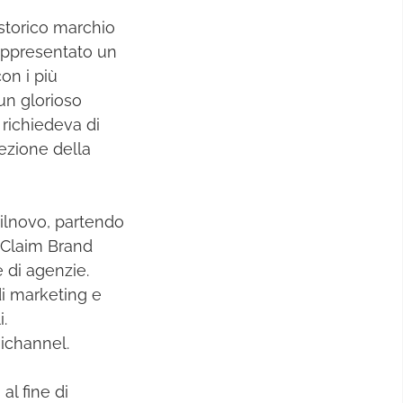
 storico marchio
rappresentato un
con i più
 un glorioso
richiedeva di
cezione della
tilnovo, partendo
o Claim Brand
 di agenzie.
di marketing e
.
ichannel.
al fine di