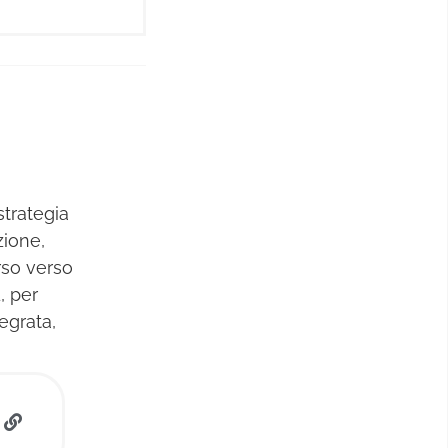
strategia
zione,
rso verso
, per
egrata,