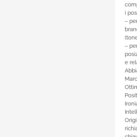
comp
i po
– pe
bran
(ton
– pe
posi
e re
Abbi
Marc
Otti
Posit
Ironi
Inte
Orig
rich
chia