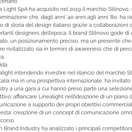
cenario
a Light SpA ha acquisito nel 2019 il marchio Stilnovo,
lluminazione che, dagli anni ’40 anni agli anni ’80, ha 
o di storia del design italiano grazie a collaborazioni 
rtanti designers dell’epoca. ll brand Stilnovo gode di
ato, un posizionamento preciso, ma un presente che 
re rivitalizzato sia in termini di awareness che di per
a.
fida
alight intendendo investire nel rilancio del marchio S
’Italia ma in una prospettiva internazionale, ha invitat
stry a una gara a cui hanno preso parte una selezione
ttivo: affiancare Linealight nell’ideazione di un piano 
nicazione a supporto dei propri obiettivi commerciali
iesta: creazione di un concept di comunicazione omn
ercorso
m Brand Industry ha analizzato i principali competitors 