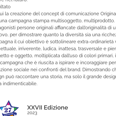
sultato
ui la creazione del concept di comunicazione Original 
 una campagna stampa multisoggetto, multiprodotto.
agonisti persone originali affiancate dall’originalità d
novo, per dimostrare quanto la diversità sia una ricch
agna il cui obiettivo è sottolineare extra-ordinarietà 
ttuale, irriverente, ludica, inattesa, trasversale e pie
tto e oggetto, moltiplicata dall’uso di colori primari, i
campagna che è riuscita a ispirare e incoraggiare pe
azione sociale nei confronti del brand. Dimostrando 
gn può raccontare una storia, ma solo il grande desi
ia indimenticabile.
XXVII Edizione
2023