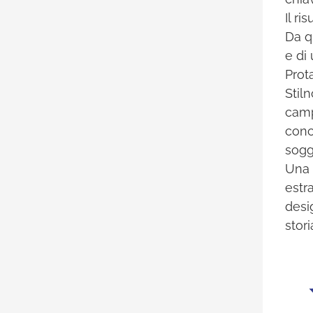
Il ri
Da q
e di
Prot
Stil
camp
conce
sogge
Una 
estr
desi
stor