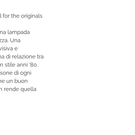
for the originals
i una lampada
ezza. Una
visiva e
na di relazione tra
n stile anni ’80.
rsone di ogni
che un buon
gn rende quella