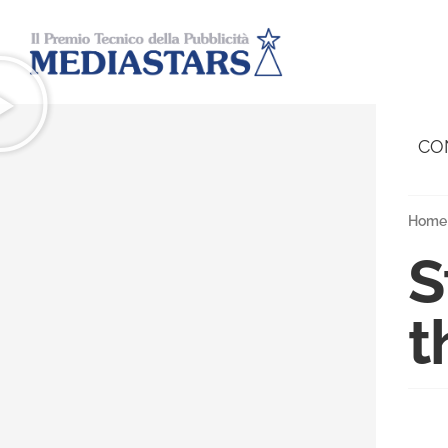
CO
Home
S
t