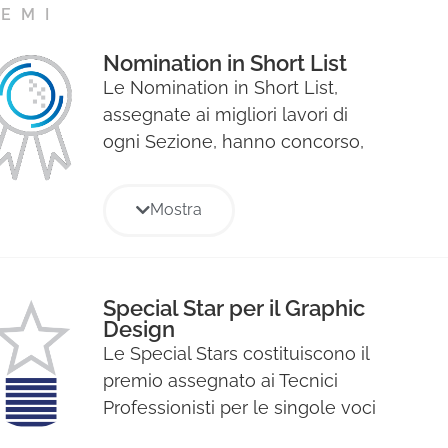
EMI
Nomination in Short List
Le Nomination in Short List,
assegnate ai migliori lavori di
ogni Sezione, hanno concorso,
all’assegnazione dei premi di
Sezione (Mediastar e Primo
Mostra
Classificato). Le Nomination
rappresentano quindi i finalisti di
ogni sezione e, anche se per
questo non riceveranno
Special Star per il Graphic
Design
riconoscimenti, saranno tutte
Le Special Stars costituiscono il
pubblicate con immagine e credit
premio assegnato ai Tecnici
sull’Annual cartaceo Mediastars.
Professionisti per le singole voci
di specializzazione professionale