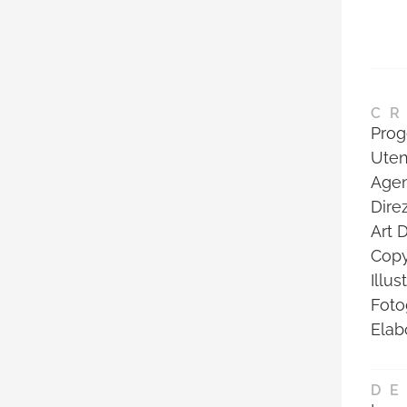
CR
Prog
Uten
Agen
Dire
Art 
Copy
Illu
Foto
Elab
DE