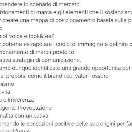
rendere lo scenario di mercato,
sizionamenti di marca e gli elementi che li sostanzian
r creare una mappa di posizionamento basata sulla p
d
e of voice e look&feel)
r poterne estrapolare i codici di immagine e definire 
zionamento di marca prodotto
lativa strategia di comunicazione.
amo dunque identificato una grande opportunità per ri
a, proporsi come il brand i cui valori fossero:
mismo
ività
a e Irriverenza
lligente Provocazione
inalità comunicativa
iamando le sensazioni positive delle sue origini per far
ve nel futuro.