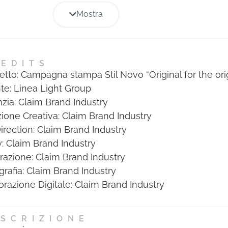
relative ad ogni Sezione e sono
Mostra
state assegnate a coloro che
hanno ottenuto il maggior
punteggio nelle votazioni
tecniche di ogni Giuria. Il
EDITS
etto: Campagna stampa Stil Novo “Original for the ori
riconoscimento consiste in un
te: Linea Light Group
diploma cartaceo e alla
zia: Claim Brand Industry
pubblicazione di foto e bio della
zione Creativa: Claim Brand Industry
persona premiata nell’albo dei
Direction: Claim Brand Industry
migliori professionisti dell’anno,
: Claim Brand Industry
inserito nell’Annual cartaceo
strazione: Claim Brand Industry
Mediastars.
grafia: Claim Brand Industry
orazione Digitale: Claim Brand Industry
SCRIZIONE