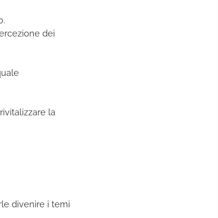
o.
ercezione dei
quale
vitalizzare la
le divenire i temi