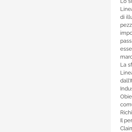
Lo s
Line
di i
pezz
impo
pass
esse
marc
La s
Line
dall
Indu
Obie
comu
Rich
Il p
Clai