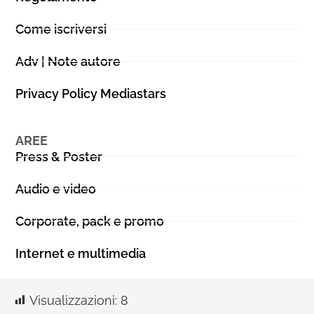
Come iscriversi
Adv | Note autore
Privacy Policy Mediastars
AREE
Press & Poster
Audio e video
Corporate, pack e promo
Internet e multimedia
Visualizzazioni:
8