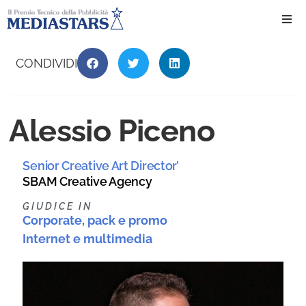
Ho
CONDIVIDI
Ch
Alessio Piceno
Il 
Senior Creative Art Director’
Int
SBAM Creative Agency
Edi
GIUDICE IN
Corporate, pack e promo
|
Internet e multimedia
Edi
Ev