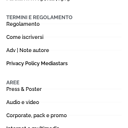
TERMINI E REGOLAMENTO
Regolamento
Come iscriversi
Adv | Note autore
Privacy Policy Mediastars
AREE
Press & Poster
Audio e video
Corporate, pack e promo