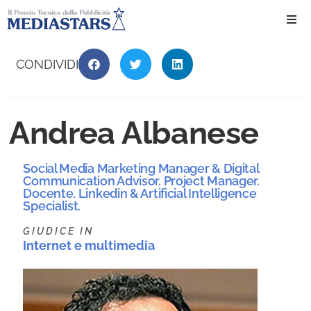
Ho
CONDIVIDI
Ch
Andrea Albanese
Il 
Social Media Marketing Manager & Digital
Int
Communication Advisor. Project Manager.
Docente. Linkedin & Artificial Intelligence
Specialist.
Edi
GIUDICE IN
Internet e multimedia
Edi
Ev