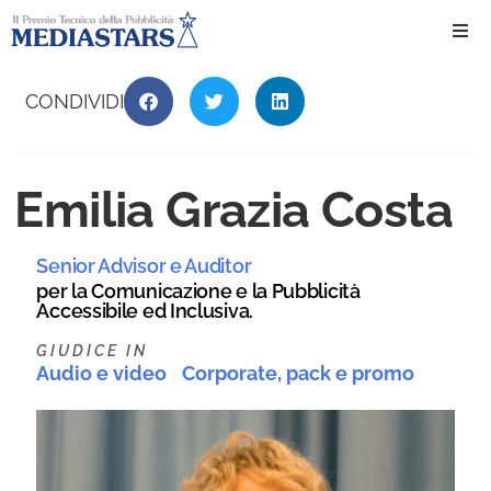
Ho
CONDIVIDI
Ch
Emilia Grazia Costa
Il 
Senior Advisor e Auditor
Int
per la Comunicazione e la Pubblicità
Accessibile ed Inclusiva.
Edi
GIUDICE IN
Audio e video
|
Corporate, pack e promo
Edi
Ev