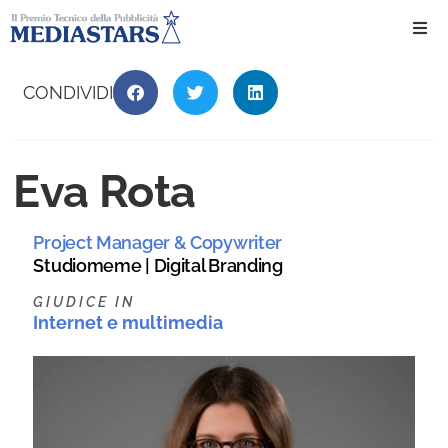
Ho
CONDIVIDI
Ch
Eva Rota
Il 
Project Manager & Copywriter
Int
Studiomeme | Digital Branding
Edi
GIUDICE IN
Internet e multimedia
Edi
Ev