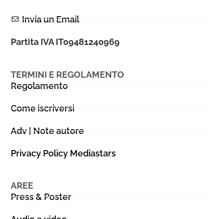
Invia un Email
Partita IVA IT09481240969
TERMINI E REGOLAMENTO
Regolamento
Come iscriversi
Adv | Note autore
Privacy Policy Mediastars
AREE
Press & Poster