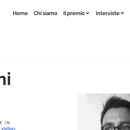
Home
Chi siamo
Il premio
Interviste
hi
E IN
 video
|