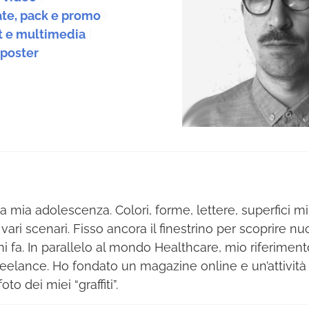
te, pack e promo
|
t e multimedia
|
 poster
la mia adolescenza. Colori, forme, lettere, superfici m
vari scenari. Fisso ancora il finestrino per scoprire nu
ni fa. In parallelo al mondo Healthcare, mio riferiment
elance. Ho fondato un magazine online e un’attività
to dei miei “graffiti”.