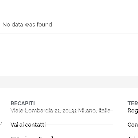
No data was found
RECAPITI
TER
Viale Lombardia 21, 20131 Milano, Italia
Reg
e
Vai ai contatti
Com