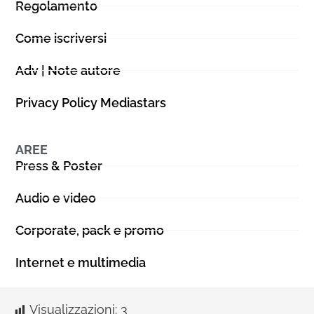
Regolamento
Come iscriversi
Adv | Note autore
Privacy Policy Mediastars
AREE
Press & Poster
Audio e video
Corporate, pack e promo
Internet e multimedia
Visualizzazioni:
3