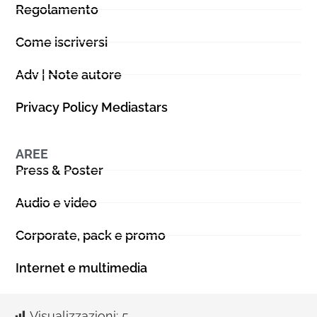
Regolamento
Come iscriversi
Adv | Note autore
Privacy Policy Mediastars
AREE
Press & Poster
Audio e video
Corporate, pack e promo
Internet e multimedia
Visualizzazioni:
5