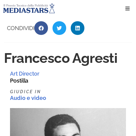
Ho
CONDIVIDI
Ch
Francesco Agresti
Il 
Art Director
Int
Postilla
Edi
GIUDICE IN
Audio e video
Edi
Ev