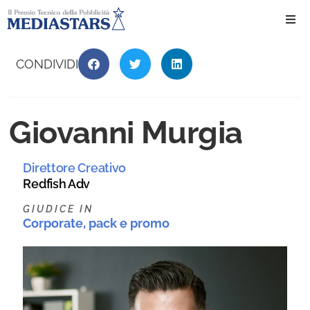
Ho
CONDIVIDI
Ch
Giovanni Murgia
Il 
Direttore Creativo
Int
Redfish Adv
Edi
GIUDICE IN
Corporate, pack e promo
Edi
Ev