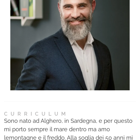
Ne
Con
CURRICULUM
Sono nato ad Alghero, in Sardegna, e per questo
mi porto sempre il mare dentro ma amo
lemontagne e il freddo. Alla soglia dei 50 anni mi