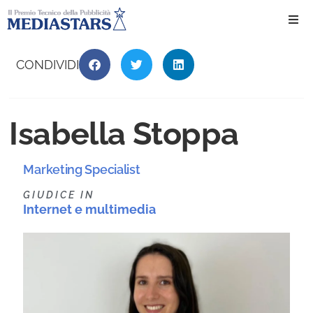
Ho
CONDIVIDI
Ch
Isabella Stoppa
Il 
Marketing Specialist
Int
GIUDICE IN
Internet e multimedia
Edi
Edi
Ev