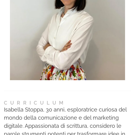
Ne
Con
CURRICULUM
Isabella Stoppa, 30 anni, esploratrice curiosa del
mondo della comunicazione e del marketing
digitale. Appassionata di scrittura, considero le
parole strumenti potenti per trasformare idee in