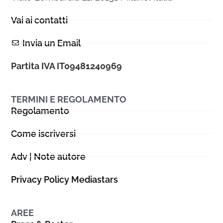
Vai ai contatti
Invia un Email
Partita IVA IT09481240969
TERMINI E REGOLAMENTO
Regolamento
Come iscriversi
Adv | Note autore
Privacy Policy Mediastars
AREE