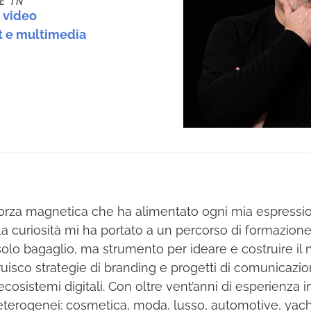
E IN
 video
|
t e multimedia
a forza magnetica che ha alimentato ogni mia espressio
. La curiosità mi ha portato a un percorso di formazion
solo bagaglio, ma strumento per ideare e costruire il 
isco strategie di branding e progetti di comunicazio
cosistemi digitali. Con oltre vent’anni di esperienza 
 eterogenei: cosmetica, moda, lusso, automotive, yach