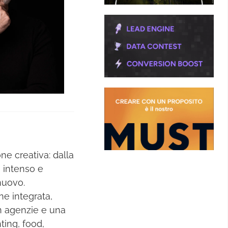
ne creativa: dalla
e intenso e
nuovo.
ne integrata,
in agenzie e una
ting, food,