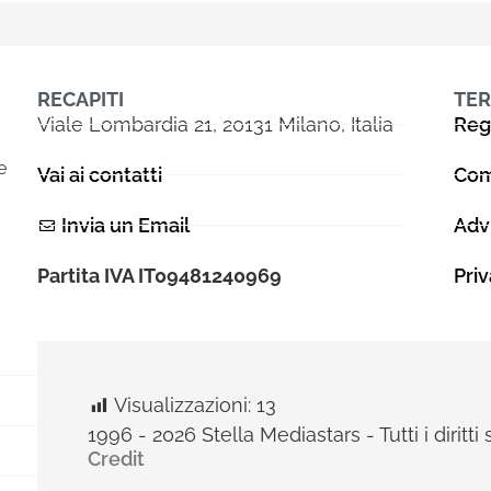
RECAPITI
TER
Viale Lombardia 21, 20131 Milano, Italia
Reg
e
Vai ai contatti
Com
Invia un Email
Adv
Partita IVA IT09481240969
Pri
Visualizzazioni:
13
1996 - 2026 Stella Mediastars - Tutti i diritti 
Credit