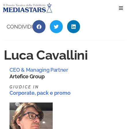
Ho
CONDIVIDI
Ch
Luca Cavallini
Il 
CEO & Managing Partner
Int
Artefice Group
Edi
GIUDICE IN
Corporate, pack e promo
Edi
Ev