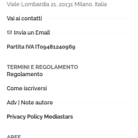
Viale Lombardia 21, 20131 Milano, Italia
Vai ai contatti
Invia un Email
Partita IVA IT09481240969
TERMINI E REGOLAMENTO
Regolamento
Come iscriversi
Adv | Note autore
Privacy Policy Mediastars
AREE