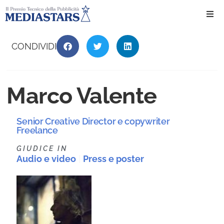
Ho
CONDIVIDI
Ch
Marco Valente
Il 
Senior Creative Director e copywriter
Int
Freelance
GIUDICE IN
Edi
Audio e video
|
Press e poster
Edi
Ev