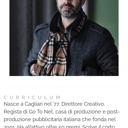
Ne
Con
CURRICULUM
Nasce a Cagliari nel ’77. Direttore Creativo,
Regista di Go To Net, casa di produzione e post-
produzione pubblicitaria italiana che fonda nel
2001. Ha all’attivo oltre 50 premi. Scrive il corto