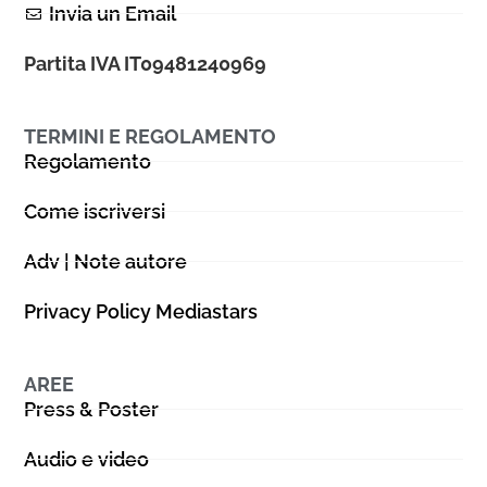
Invia un Email
Partita IVA IT09481240969
TERMINI E REGOLAMENTO
Regolamento
Come iscriversi
Adv | Note autore
Privacy Policy Mediastars
AREE
Press & Poster
Audio e video