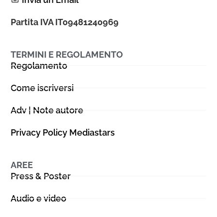
Partita IVA IT09481240969
TERMINI E REGOLAMENTO
Regolamento
Come iscriversi
Adv | Note autore
Privacy Policy Mediastars
AREE
Press & Poster
Audio e video