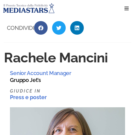
Ho
CONDIVIDI
Ch
Rachele Mancini
Il 
Senior Account Manager
Int
Gruppo Jet’s
Edi
GIUDICE IN
Press e poster
Edi
Ev