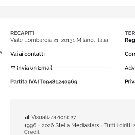
RECAPITI
TER
Viale Lombardia 21, 20131 Milano, Italia
Reg
e
Vai ai contatti
Com
Invia un Email
Adv
Partita IVA IT09481240969
Pri
Visualizzazioni:
27
1996 - 2026 Stella Mediastars - Tutti i diritti 
Credit