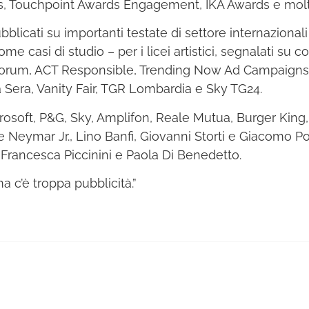
, Touchpoint Awards Engagement, IKA Awards e molti 
bblicati su importanti testate di settore internazionali
e casi di studio – per i licei artistici, segnalati su
AdForum, ACT Responsible, Trending Now Ad Campaigns,
a Sera, Vanity Fair, TGR Lombardia e Sky TG24.
Microsoft, P&G, Sky, Amplifon, Reale Mutua, Burger King
 Neymar Jr., Lino Banfi, Giovanni Storti e Giacomo Por
Francesca Piccinini e Paola Di Benedetto.
a c’è troppa pubblicità.”