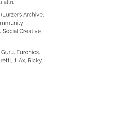
altri.
 (Lürzer’s Archive,
 community
 Social Creative
, Guru, Euronics,
etti, J-Ax, Ricky