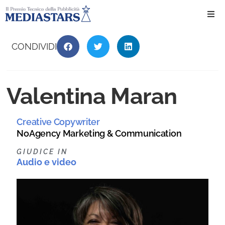
Ho
CONDIVIDI
Ch
Valentina Maran
Il 
Creative Copywriter
Int
NoAgency Marketing & Communication
Edi
GIUDICE IN
Audio e video
Edi
Ev