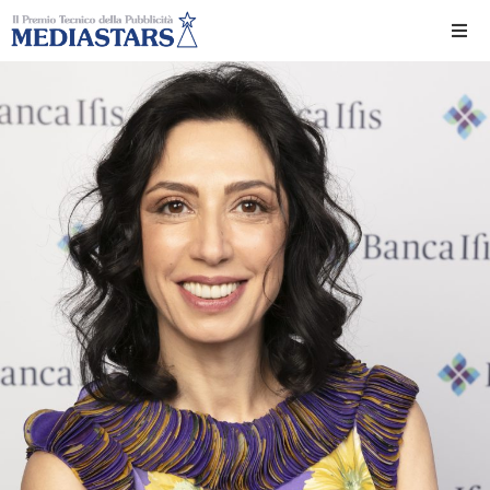
Ho
Ch
Il 
Int
Edi
Edi
Ev