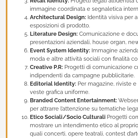
Retail Identity:
Progetti legati all’identità
immagine coordinata e segnaletica interna
Architectural Design:
Identità visiva per a
esposizioni di prodotto.
Literature Design:
Comunicazione e docu
presentazioni aziendali, house organ, newsl
Event System Identity:
Immagine aziendale 
moda e altre attività sociali con finalità c
Creative P.R:
Progetti di comunicazione cre
indipendenti da campagne pubblicitarie.
Editorial Identity:
Per magazine, riviste e a
veste grafica uniforme.
Branded Content Entertainment:
Webseri
per attrarre l’attenzione su tematiche leg
Etico Sociali/Socio Culturali
Progetti co
mostrare un intendimento etico al proprio p
quali concerti, opere teatrali, contest d