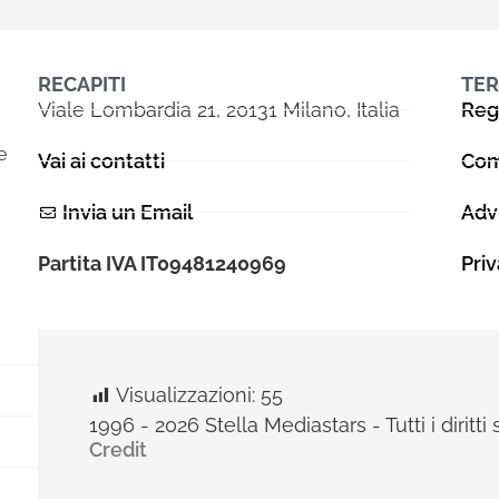
RECAPITI
TER
Viale Lombardia 21, 20131 Milano, Italia
Reg
e
Vai ai contatti
Com
Invia un Email
Adv
Partita IVA IT09481240969
Pri
Visualizzazioni:
55
1996 - 2026 Stella Mediastars - Tutti i diritti 
Credit